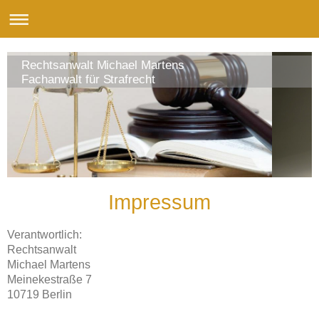
Rechtsanwalt Michael Martens
Fachanwalt für Strafrecht
Impressum
Verantwortlich:
Rechtsanwalt
Michael
Martens
Meinekestraße
7
10719
Berlin